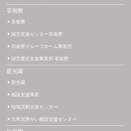
苓南寮
苓南寮
就労支援
センター
苓南寮
苓南寮
グループホーム
事業所
就労選択
支援事業所
苓南寮
星光園
星光園
相談支援
事業
地域活動
支援
センター
天草北
障がい
相談支援
センター