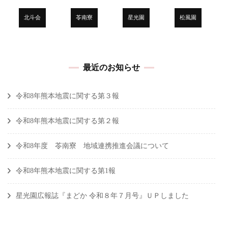
ー
シ
北斗会
苓南寮
星光園
松風園
ョ
ン
最近のお知らせ
令和8年熊本地震に関する第３報
令和8年熊本地震に関する第２報
令和8年度 苓南寮 地域連携推進会議について
令和8年熊本地震に関する第1報
星光園広報誌『まどか 令和８年７月号』ＵＰしました