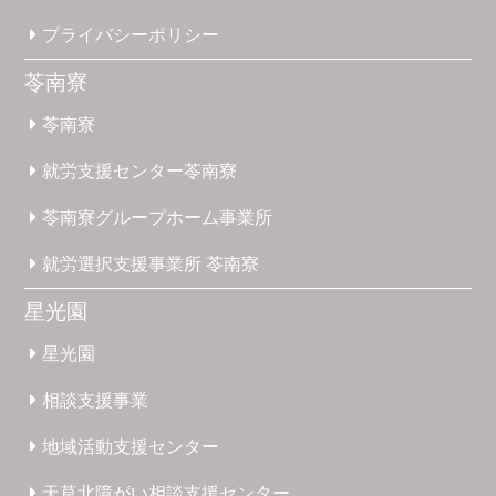
プライバシー
ポリシー
苓南寮
苓南寮
就労支援
センター
苓南寮
苓南寮
グループホーム
事業所
就労選択
支援事業所
苓南寮
星光園
星光園
相談支援
事業
地域活動
支援
センター
天草北
障がい
相談支援
センター