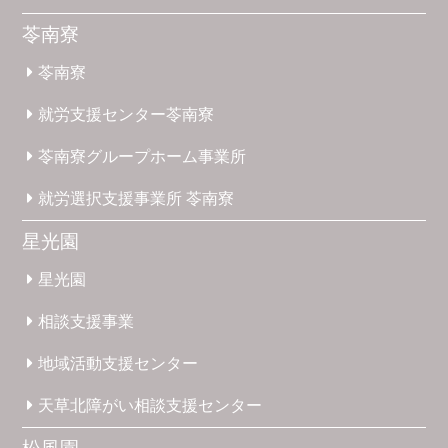
苓南寮
苓南寮
就労支援
センター
苓南寮
苓南寮
グループホーム
事業所
就労選択
支援事業所
苓南寮
星光園
星光園
相談支援
事業
地域活動
支援
センター
天草北
障がい
相談支援
センター