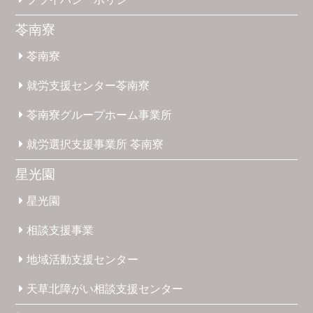
苓南寮
苓南寮
就労支援
センター
苓南寮
苓南寮
グループホーム
事業所
就労選択
支援事業所
苓南寮
星光園
星光園
相談支援
事業
地域活動
支援
センター
天草北
障がい
相談支援
センター