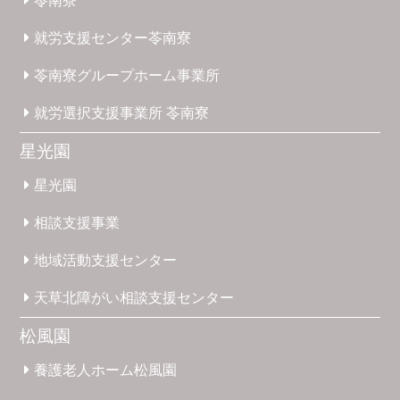
苓南寮
就労支援
センター
苓南寮
苓南寮
グループホーム
事業所
就労選択
支援事業所
苓南寮
星光園
星光園
相談支援
事業
地域活動
支援
センター
天草北
障がい
相談支援
センター
松風園
養護
老人ホーム
松風園