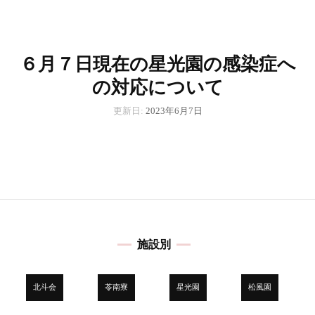
６月７日現在の星光園の感染症へ
の対応について
更新日:
2023年6月7日
施設別
北斗会
苓南寮
星光園
松風園