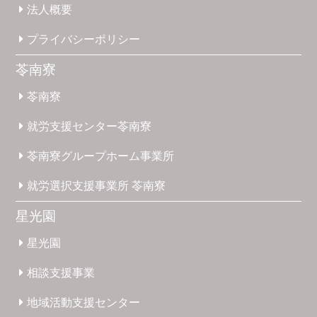
法人概要
プライバシー
ポリシー
苓南寮
苓南寮
就労支援
センター
苓南寮
苓南寮
グループホーム
事業所
就労選択
支援事業所
苓南寮
星光園
星光園
相談支援
事業
地域活動
支援
センター