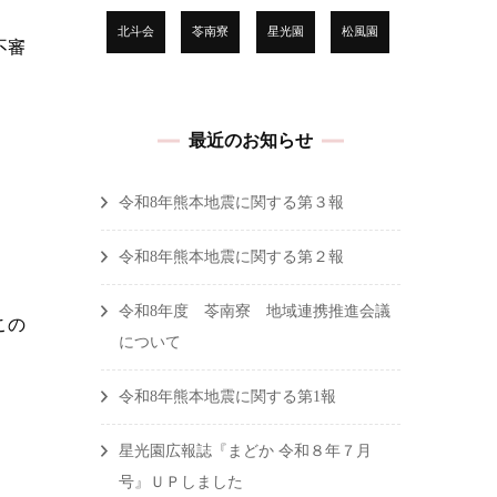
北斗会
苓南寮
星光園
松風園
不審
最近のお知らせ
令和8年熊本地震に関する第３報
令和8年熊本地震に関する第２報
令和8年度 苓南寮 地域連携推進会議
この
について
令和8年熊本地震に関する第1報
星光園広報誌『まどか 令和８年７月
号』ＵＰしました