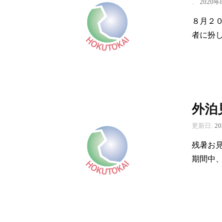
、
2020年
８月２
者に扮
外泊
更新日:
2
残暑お
期間中