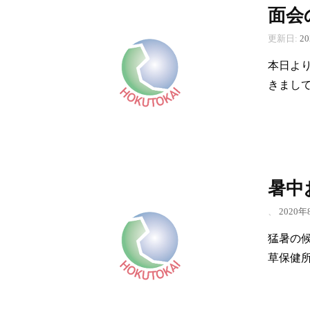
面会
更新日:
2
本日よ
きまし
暑中
、
2020年
猛暑の
草保健