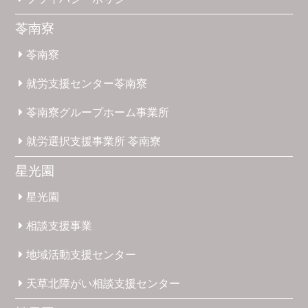
苓南寮
苓南寮
就労支援
センター
苓南寮
苓南寮
グループホーム
事業所
就労選択
支援事業所
苓南寮
星光園
星光園
相談支援
事業
地域活動
支援
センター
天草北
障がい
相談支援
センター