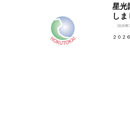
星光
しま
、
2026年
２０２