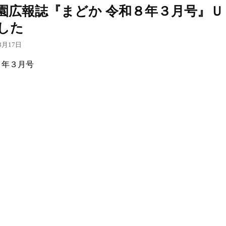
園広報誌『まどか 令和８年３月号』Ｕ
した
3月17日
６年３月号