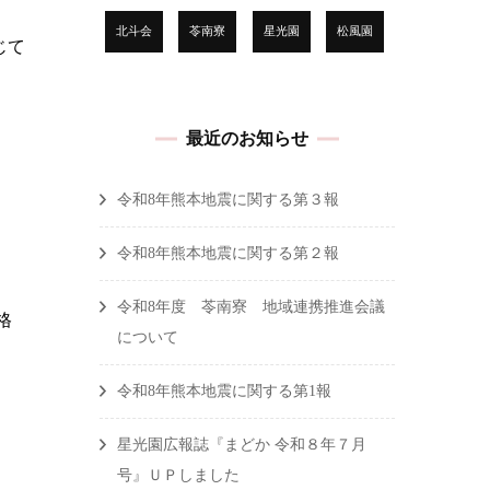
北斗会
苓南寮
星光園
松風園
じて
最近のお知らせ
令和8年熊本地震に関する第３報
令和8年熊本地震に関する第２報
令和8年度 苓南寮 地域連携推進会議
格
について
令和8年熊本地震に関する第1報
星光園広報誌『まどか 令和８年７月
号』ＵＰしました