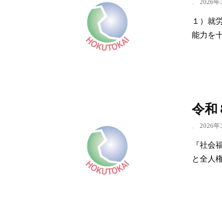
、
2026年
１）就
能力を
令和
、
2026年
『社会
と全人権