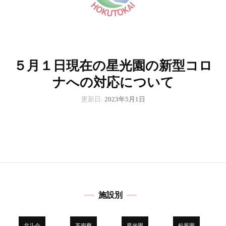
５月１日現在の星光園の新型コロ
ナへの対応について
更新日:
2023年5月1日
施設別
北斗会
苓南寮
星光園
松風園