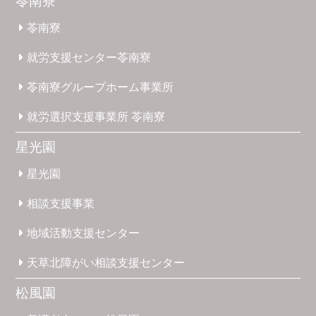
苓南寮
苓南寮
就労支援
センター
苓南寮
苓南寮
グループホーム
事業所
就労選択
支援事業所
苓南寮
星光園
星光園
相談支援
事業
地域活動
支援
センター
天草北
障がい
相談支援
センター
松風園