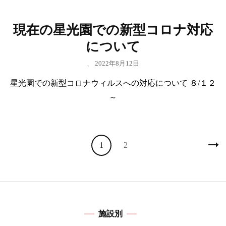
現在の星光園での新型コロナ対応
について
、
2022年8月12日
星光園での新型コロナウィルスへの対応について ８/１２
～
投
固
固
1
2
稿
定
定
の
ペ
ペ
ペ
ー
ー
ー
ジ
ジ
ジ
施設別
送