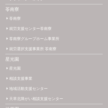
苓南寮
苓南寮
就労支援
センター
苓南寮
苓南寮
グループホーム
事業所
就労選択
支援事業所
苓南寮
星光園
星光園
相談支援
事業
地域活動
支援
センター
天草北
障がい
相談支援
センター