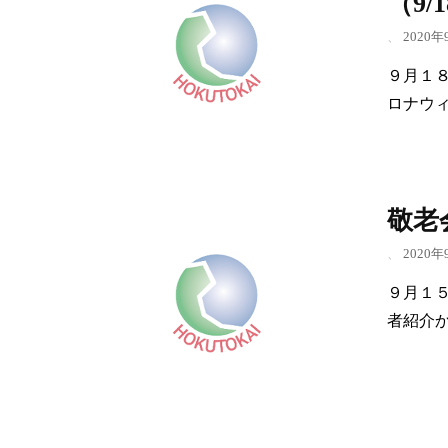
（9/
、
2020年
９月１
ロナウィ
敬老
、
2020年
９月１
者紹介