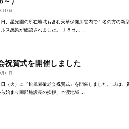
18～）
9月18日
８日、星光園の所在地域も含む天草保健所管内で１名の方の新
ルス感染が確認されました。 １８日よ …
会祝賀式を開催しました
9月18日
５日（火）に『松風園敬老会祝賀式』を開催しました。 式は、
から始まり岡部施設長の挨拶、本渡地域 …