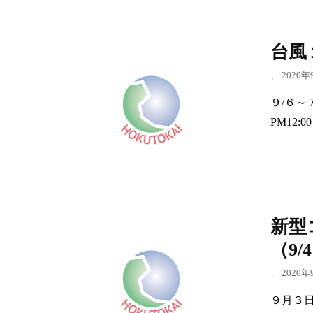
台風
、
2020年
９/６～
PM12
新型
（9/
、
2020年
９月３