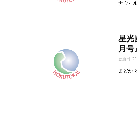
ナウィ
星光
月号
更新日:
2
まどか 