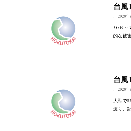
台風
、
2020年
９/６
的な被
台風
、
2020年
大型で
渡り、記