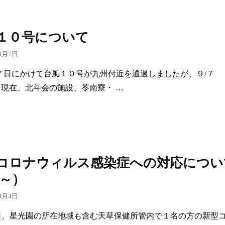
１０号について
9月7日
７日にかけて台風１０号が九州付近を通過しましたが、９/７
:00 現在、北斗会の施設、苓南寮・ …
コロナウィルス感染症への対応につい
4～）
9月4日
日、星光園の所在地域も含む天草保健所管内で１名の方の新型