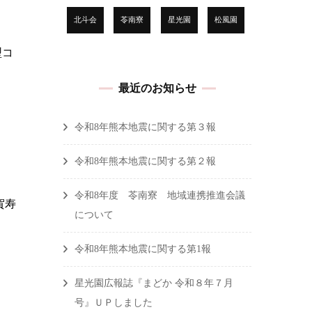
北斗会
苓南寮
星光園
松風園
型コ
最近のお知らせ
令和8年熊本地震に関する第３報
令和8年熊本地震に関する第２報
令和8年度 苓南寮 地域連携推進会議
賀寿
について
令和8年熊本地震に関する第1報
星光園広報誌『まどか 令和８年７月
号』ＵＰしました