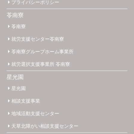
プライバシー
ポリシー
苓南寮
苓南寮
就労支援
センター
苓南寮
苓南寮
グループホーム
事業所
就労選択
支援事業所
苓南寮
星光園
星光園
相談支援
事業
地域活動
支援
センター
天草北
障がい
相談支援
センター