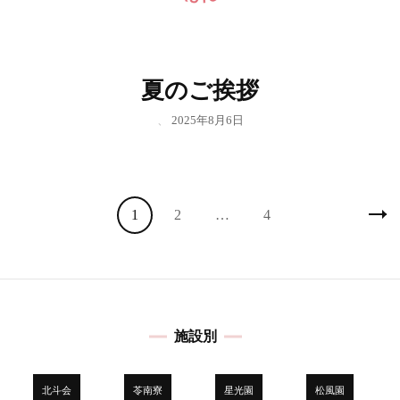
夏のご挨拶
、
2025年8月6日
投
固
固
固
1
2
…
4
稿
定
定
定
の
ペ
ペ
ペ
ペ
ー
ー
ー
ー
ジ
ジ
ジ
ジ
施設別
送
り
北斗会
苓南寮
星光園
松風園