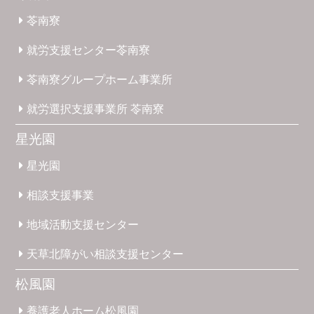
苓南寮
就労支援
センター
苓南寮
苓南寮
グループホーム
事業所
就労選択
支援事業所
苓南寮
星光園
星光園
相談支援
事業
地域活動
支援
センター
天草北
障がい
相談支援
センター
松風園
養護
老人ホーム
松風園