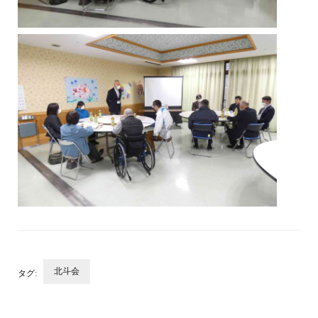
北斗会
タグ:
投
稿