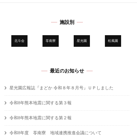
ナ
ビ
施設別
ゲ
ー
シ
北斗会
苓南寮
星光園
松風園
ョ
ン
最近のお知らせ
星光園広報誌『まどか 令和８年８月号』ＵＰしました
令和8年熊本地震に関する第３報
令和8年熊本地震に関する第２報
令和8年度 苓南寮 地域連携推進会議について