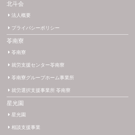
北斗会
法人概要
プライバシー
ポリシー
苓南寮
苓南寮
就労支援
センター
苓南寮
苓南寮
グループホーム
事業所
就労選択
支援事業所
苓南寮
星光園
星光園
相談支援
事業