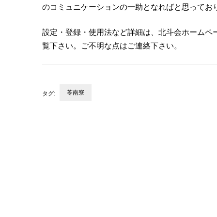
のコミュニケーションの一助となればと思ってお
設定・登録・使用法など詳細は、北斗会ホームペ
覧下さい。ご不明な点はご連絡下さい。
苓南寮
タグ:
投
稿
ナ
ビ
ゲ
ー
シ
ョ