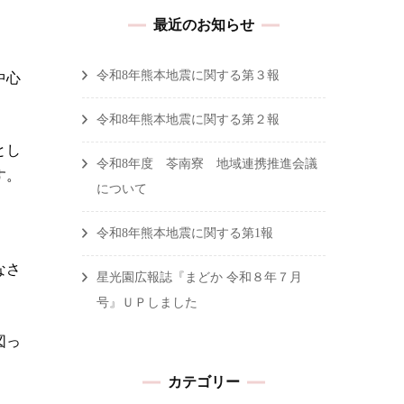
最近のお知らせ
令和8年熊本地震に関する第３報
中心
令和8年熊本地震に関する第２報
とし
令和8年度 苓南寮 地域連携推進会議
す。
について
令和8年熊本地震に関する第1報
なさ
星光園広報誌『まどか 令和８年７月
号』ＵＰしました
図っ
カテゴリー