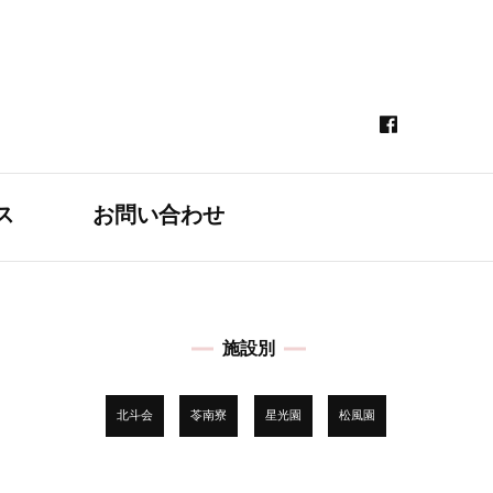
ス
お問い合わせ
施設別
北斗会
苓南寮
星光園
松風園