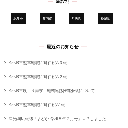
施設別
ゲ
ー
シ
北斗会
苓南寮
星光園
松風園
ョ
ン
最近のお知らせ
令和8年熊本地震に関する第３報
令和8年熊本地震に関する第２報
令和8年度 苓南寮 地域連携推進会議について
令和8年熊本地震に関する第1報
星光園広報誌『まどか 令和８年７月号』ＵＰしました