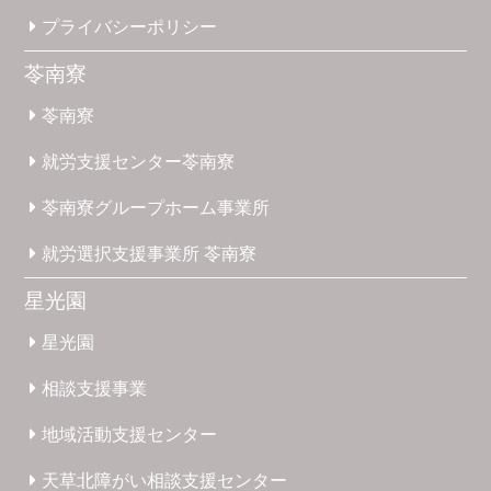
プライバシー
ポリシー
苓南寮
苓南寮
就労支援
センター
苓南寮
苓南寮
グループホーム
事業所
就労選択
支援事業所
苓南寮
星光園
星光園
相談支援
事業
地域活動
支援
センター
天草北
障がい
相談支援
センター