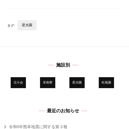
星光園
タグ:
投
稿
ナ
ビ
施設別
ゲ
ー
シ
北斗会
苓南寮
星光園
松風園
ョ
ン
最近のお知らせ
令和8年熊本地震に関する第３報