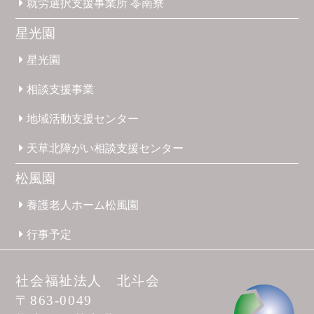
就労選択
支援事業所
苓南寮
星光園
星光園
相談支援
事業
地域活動
支援
センター
天草北
障がい
相談支援
センター
松風園
養護
老人ホーム
松風園
行事予定
社会福祉法人 北斗会
〒863-0049