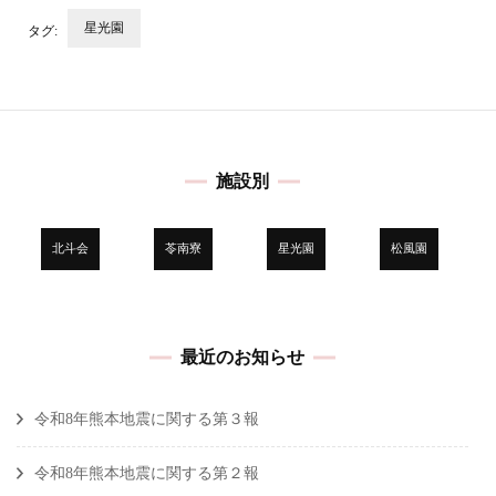
星光園
タグ:
投
稿
ナ
ビ
施設別
ゲ
ー
シ
北斗会
苓南寮
星光園
松風園
ョ
ン
最近のお知らせ
令和8年熊本地震に関する第３報
令和8年熊本地震に関する第２報