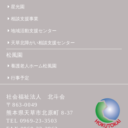
星光園
相談支援
事業
地域活動
支援
センター
天草北
障がい
相談支援
センター
松風園
養護
老人ホーム
松風園
行事予定
社会福祉法人 北斗会
〒863-0049
熊本県天草市
北原町 8-37
TEL 0969-23-3503