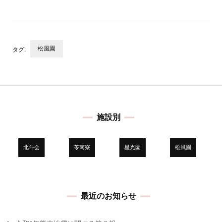
松風園
タグ:
投
稿
ナ
ビ
施設別
ゲ
ー
シ
北斗会
苓南寮
星光園
松風園
ョ
ン
最近のお知らせ