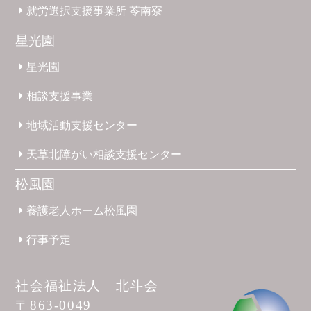
就労選択
支援事業所
苓南寮
星光園
星光園
相談支援
事業
地域活動
支援
センター
天草北
障がい
相談支援
センター
松風園
養護
老人ホーム
松風園
行事予定
社会福祉法人 北斗会
〒863-0049