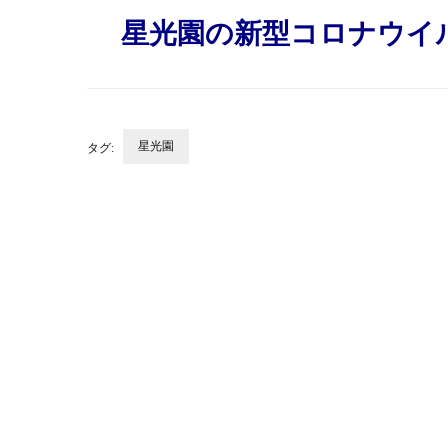
星光園の新型コロナウイ
星光園
タグ:
投
稿
ナ
ビ
ゲ
ー
シ
ョ
ン