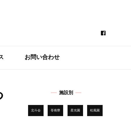
ス
お問い合わせ
つ
施設別
北斗会
苓南寮
星光園
松風園