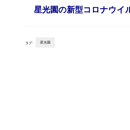
星光園の新型コロナウイ
星光園
タグ:
投
稿
ナ
ビ
ゲ
ー
シ
ョ
ン