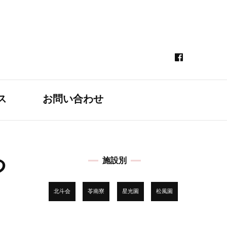
ス
お問い合わせ
つ
施設別
北斗会
苓南寮
星光園
松風園