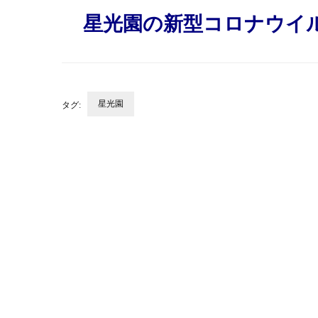
星光園の新型コロナウイ
星光園
タグ:
投
稿
ナ
ビ
ゲ
ー
シ
ョ
ン