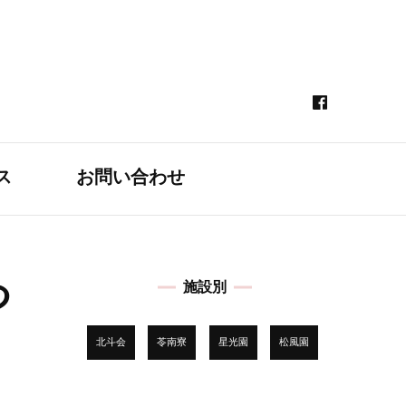
ス
お問い合わせ
つ
施設別
北斗会
苓南寮
星光園
松風園