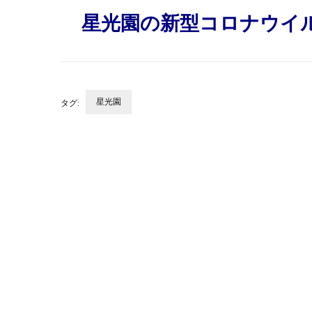
星光園の新型コロナウイ
星光園
タグ:
投
稿
ナ
ビ
ゲ
ー
シ
ョ
ン