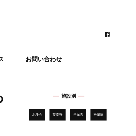
ス
お問い合わせ
つ
施設別
北斗会
苓南寮
星光園
松風園