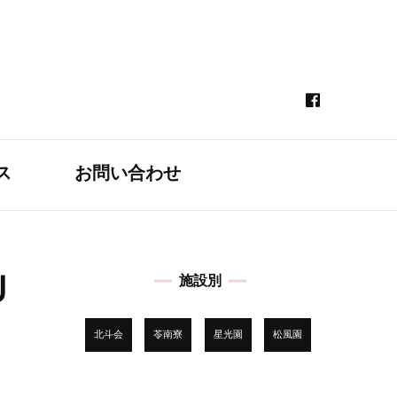
ス
お問い合わせ
Ｕ
施設別
北斗会
苓南寮
星光園
松風園