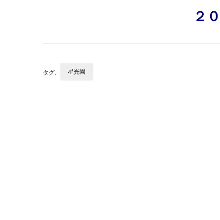
２
星光園
タグ:
投
稿
ナ
ビ
ゲ
ー
シ
ョ
ン