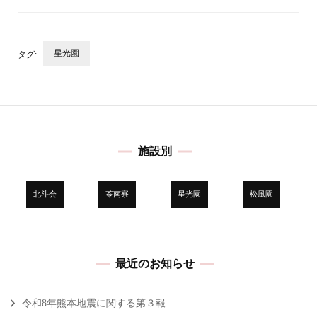
星光園
タグ:
投
稿
ナ
ビ
施設別
ゲ
ー
シ
北斗会
苓南寮
星光園
松風園
ョ
ン
最近のお知らせ
令和8年熊本地震に関する第３報