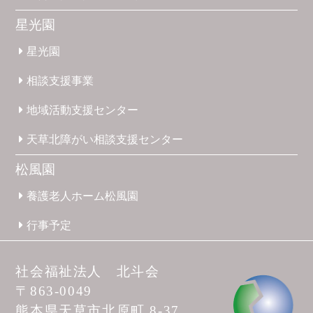
星光園
星光園
相談支援
事業
地域活動
支援
センター
天草北
障がい
相談支援
センター
松風園
養護
老人ホーム
松風園
行事予定
社会福祉法人 北斗会
〒863-0049
熊本県天草市
北原町 8-37