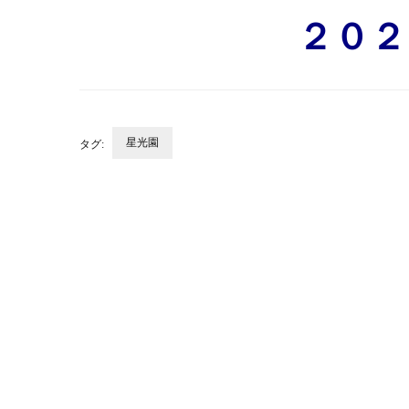
２０２
星光園
タグ:
投
稿
ナ
ビ
ゲ
ー
シ
ョ
ン