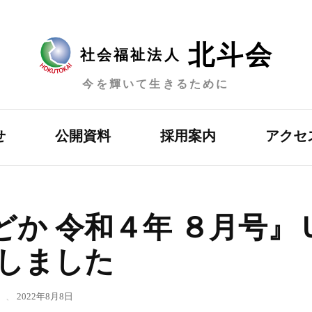
北斗会
社会福祉法人
今を輝いて生きるために
せ
公開資料
採用案内
アクセ
か 令和４年 ８月号』
しました
、
2022年8月8日