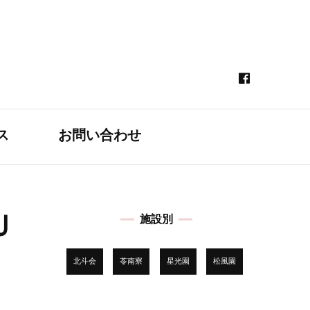
ス
お問い合わせ
Ｕ
施設別
北斗会
苓南寮
星光園
松風園