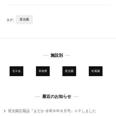
星光園
タグ:
投
稿
ナ
ビ
施設別
ゲ
ー
シ
北斗会
苓南寮
星光園
松風園
ョ
ン
最近のお知らせ
星光園広報誌『まどか 令和８年８月号』ＵＰしました