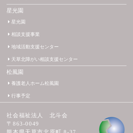
星光園
星光園
相談支援
事業
地域活動
支援
センター
天草北
障がい
相談支援
センター
松風園
養護
老人ホーム
松風園
行事予定
社会福祉法人 北斗会
〒863-0049
熊本県天草市
北原町 8-37