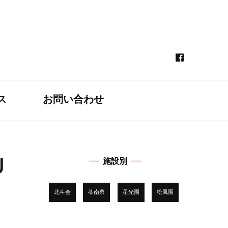
ス
お問い合わせ
Ｕ
施設別
北斗会
苓南寮
星光園
松風園