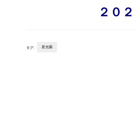
２０２
星光園
タグ:
投
稿
ナ
ビ
ゲ
ー
シ
ョ
ン