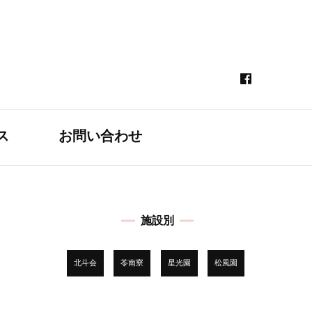
ス
お問い合わせ
』
施設別
北斗会
苓南寮
星光園
松風園