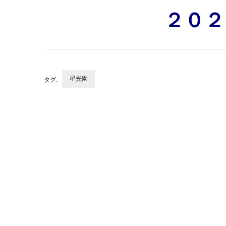
２０２
星光園
タグ:
投
稿
ナ
ビ
ゲ
ー
シ
ョ
ン