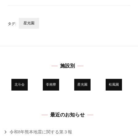
星光園
タグ:
投
稿
ナ
ビ
施設別
ゲ
ー
シ
北斗会
苓南寮
星光園
松風園
ョ
ン
最近のお知らせ
令和8年熊本地震に関する第３報