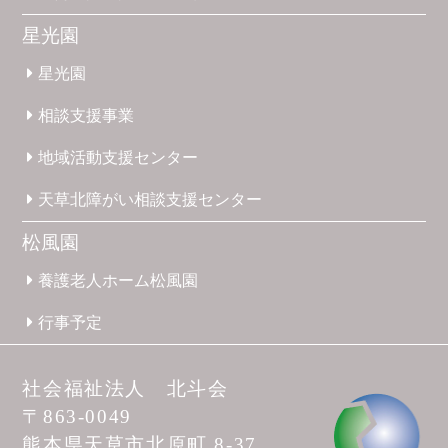
星光園
星光園
相談支援
事業
地域活動
支援
センター
天草北
障がい
相談支援
センター
松風園
養護
老人ホーム
松風園
行事予定
社会福祉法人 北斗会
〒863-0049
熊本県天草市
北原町 8-37