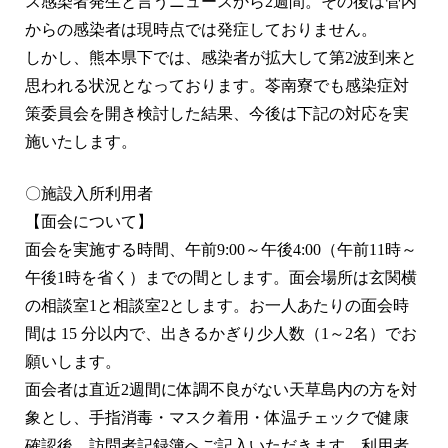
ス感染者発生と言うニュースから2週間。その後は管内
からの感染者は現時点では発症しておりません。
しかし、熊本県下では、感染者が拡大して第2波到来と
思われる状況となっております。苓南寮でも感染症対
策委員会を開き検討した結果、今後は下記の対応を実
施いたします。
〇施設入所利用者
【面会について】
面会を実施する時間、午前9:00～午後4:00（午前11時～
午後1時を省く）までの間とします。面会場所は玄関横
の相談室1と相談室2とします。お一人あたりの面会時
間は 15 分以内で、出きるかぎり少人数（1～2名）でお
願いします。
面会者は直近2週間に体調不良がない天草島内の方を対
象とし、手指消毒・マスク着用・体温チェックで健康
確認後、訪問者記録簿へご記入いただきます。利用者