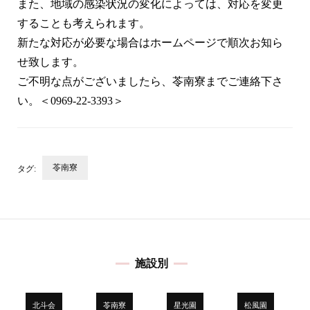
また、地域の感染状況の変化によっては、対応を変更
することも考えられます。
新たな対応が必要な場合はホームページで順次お知ら
せ致します。
ご不明な点がございましたら、苓南寮までご連絡下さ
い。＜0969-22-3393＞
苓南寮
タグ:
投
稿
ナ
ビ
施設別
ゲ
ー
シ
北斗会
苓南寮
星光園
松風園