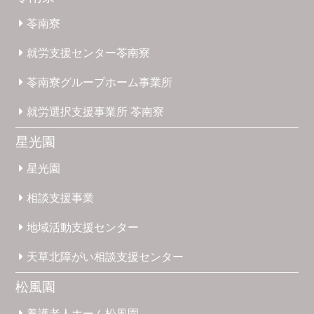
苓南寮
就労支援
センター
苓南寮
苓南寮
グループホーム
事業所
就労選択
支援事業所
苓南寮
星光園
星光園
相談支援
事業
地域活動
支援
センター
天草北
障がい
相談支援
センター
松風園
養護
老人ホーム
松風園