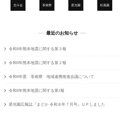
シ
北斗会
苓南寮
星光園
松風園
ョ
ン
最近のお知らせ
令和8年熊本地震に関する第３報
令和8年熊本地震に関する第２報
令和8年度 苓南寮 地域連携推進会議について
令和8年熊本地震に関する第1報
星光園広報誌『まどか 令和８年７月号』ＵＰしました