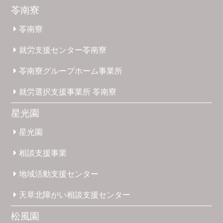
苓南寮
苓南寮
就労支援
センター
苓南寮
苓南寮
グループホーム
事業所
就労選択
支援事業所
苓南寮
星光園
星光園
相談支援
事業
地域活動
支援
センター
天草北
障がい
相談支援
センター
松風園