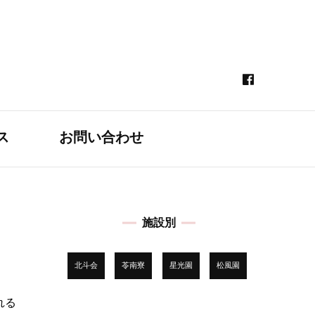
ス
お問い合わせ
施設別
北斗会
苓南寮
星光園
松風園
れる