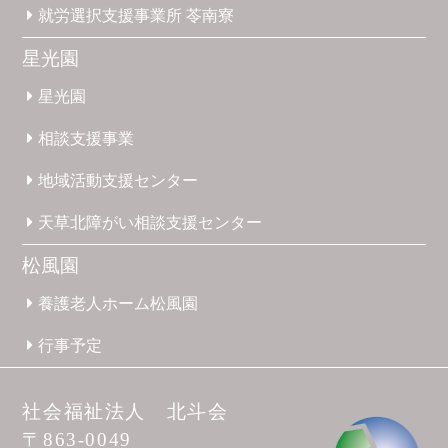
就労選択
支援事業所
苓南寮
星光園
星光園
相談支援
事業
地域活動
支援
センター
天草北
障がい
相談支援
センター
松風園
養護
老人ホーム
松風園
行事予定
社会福祉法人 北斗会
〒863-0049