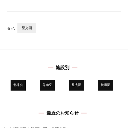
星光園
タグ:
投
稿
ナ
ビ
施設別
ゲ
ー
シ
北斗会
苓南寮
星光園
松風園
ョ
ン
最近のお知らせ