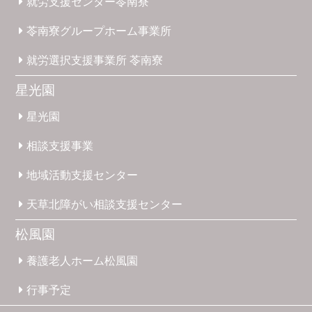
就労支援
センター
苓南寮
苓南寮
グループホーム
事業所
就労選択
支援事業所
苓南寮
星光園
星光園
相談支援
事業
地域活動
支援
センター
天草北
障がい
相談支援
センター
松風園
養護
老人ホーム
松風園
行事予定