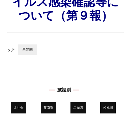
イルス感染確認等に
ついて（第９報）
星光園
タグ:
投
稿
ナ
ビ
施設別
ゲ
ー
シ
北斗会
苓南寮
星光園
松風園
ョ
ン