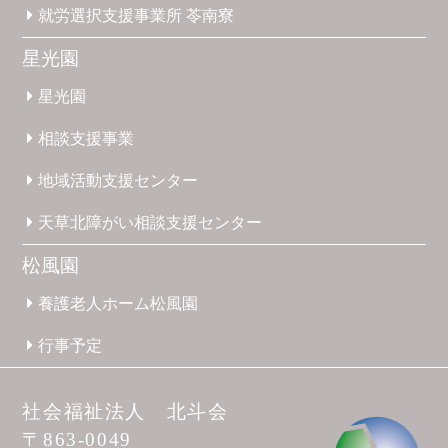
就労選択
支援事業所
苓南寮
星光園
星光園
相談支援
事業
地域活動
支援
センター
天草北
障がい
相談支援
センター
松風園
養護
老人ホーム
松風園
行事予定
社会福祉法人 北斗会
〒863-0049