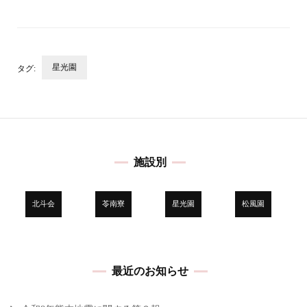
星光園
タグ:
投
稿
ナ
ビ
施設別
ゲ
ー
シ
北斗会
苓南寮
星光園
松風園
ョ
ン
最近のお知らせ