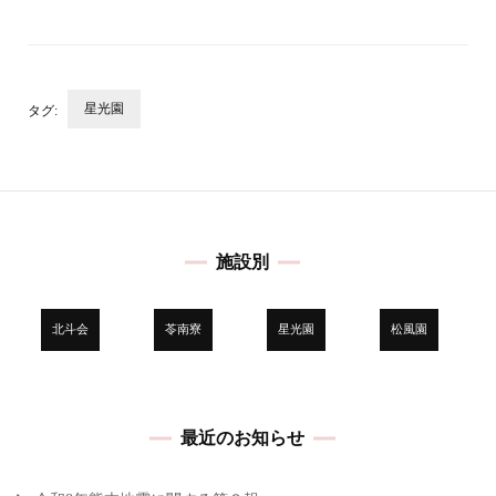
星光園
タグ:
投
稿
ナ
ビ
施設別
ゲ
ー
シ
北斗会
苓南寮
星光園
松風園
ョ
ン
最近のお知らせ