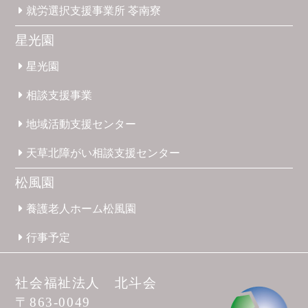
就労選択
支援事業所
苓南寮
星光園
星光園
相談支援
事業
地域活動
支援
センター
天草北
障がい
相談支援
センター
松風園
養護
老人ホーム
松風園
行事予定
社会福祉法人 北斗会
〒863-0049