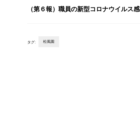
（第６報）職員の新型コロナウイルス感
松風園
タグ:
投
稿
ナ
ビ
ゲ
ー
シ
ョ
ン