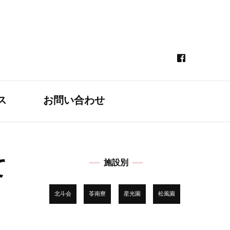
ス
お問い合わせ
て
施設別
北斗会
苓南寮
星光園
松風園