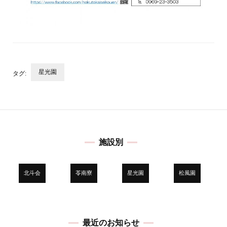
星光園
タグ:
投
稿
ナ
ビ
施設別
ゲ
ー
シ
北斗会
苓南寮
星光園
松風園
ョ
ン
最近のお知らせ