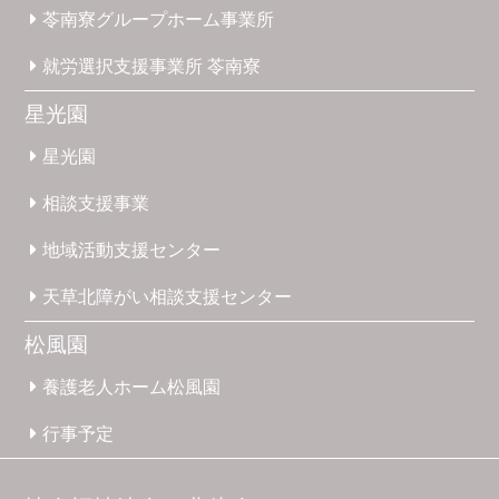
苓南寮
グループホーム
事業所
就労選択
支援事業所
苓南寮
星光園
星光園
相談支援
事業
地域活動
支援
センター
天草北
障がい
相談支援
センター
松風園
養護
老人ホーム
松風園
行事予定