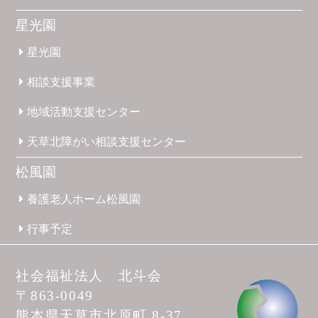
星光園
星光園
相談支援
事業
地域活動
支援
センター
天草北
障がい
相談支援
センター
松風園
養護
老人ホーム
松風園
行事予定
社会福祉法人 北斗会
〒863-0049
熊本県天草市
北原町 8-37