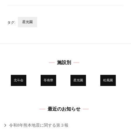
星光園
タグ:
投
稿
ナ
ビ
施設別
ゲ
ー
シ
北斗会
苓南寮
星光園
松風園
ョ
ン
最近のお知らせ
令和8年熊本地震に関する第３報