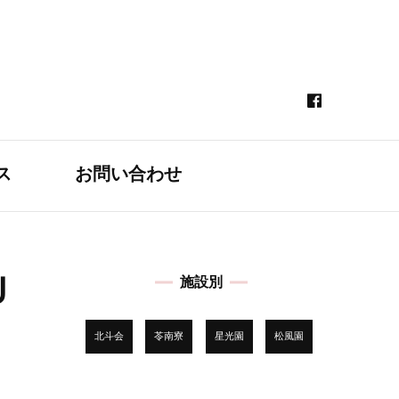
ス
お問い合わせ
Ｕ
施設別
北斗会
苓南寮
星光園
松風園