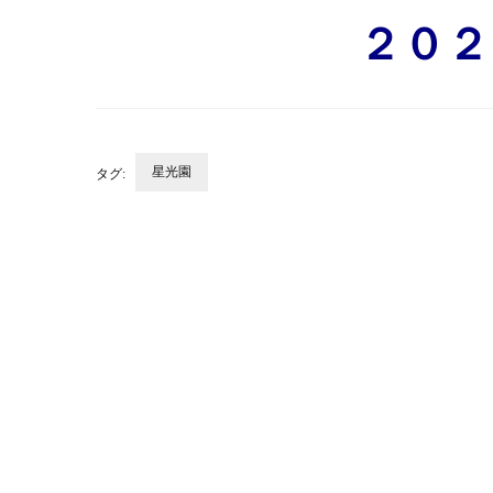
２０２
星光園
タグ:
投
稿
ナ
ビ
ゲ
ー
シ
ョ
ン