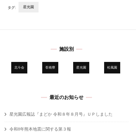
星光園
タグ:
投
稿
ナ
ビ
施設別
ゲ
ー
シ
北斗会
苓南寮
星光園
松風園
ョ
ン
最近のお知らせ
星光園広報誌『まどか 令和８年８月号』ＵＰしました
令和8年熊本地震に関する第３報