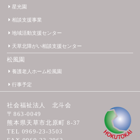
星光園
相談支援
事業
地域活動
支援
センター
天草北
障がい
相談支援
センター
松風園
養護
老人ホーム
松風園
行事予定
社会福祉法人 北斗会
〒863-0049
熊本県天草市
北原町 8-37
TEL 0969-23-3503