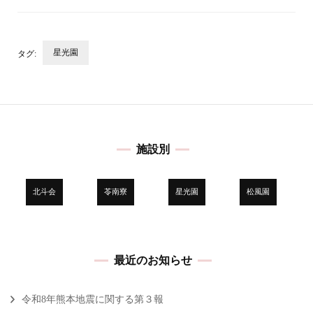
星光園
タグ:
投
稿
ナ
ビ
施設別
ゲ
ー
シ
北斗会
苓南寮
星光園
松風園
ョ
ン
最近のお知らせ
令和8年熊本地震に関する第３報