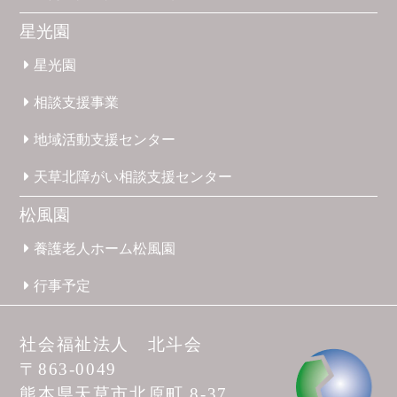
星光園
星光園
相談支援
事業
地域活動
支援
センター
天草北
障がい
相談支援
センター
松風園
養護
老人ホーム
松風園
行事予定
社会福祉法人 北斗会
〒863-0049
熊本県天草市
北原町 8-37