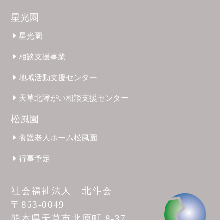
星光園
星光園
相談支援
事業
地域活動
支援
センター
天草北
障がい
相談支援
センター
松風園
養護
老人ホーム
松風園
行事予定
社会福祉法人 北斗会
〒863-0049
熊本県天草市
北原町 8-37