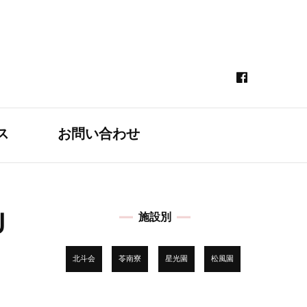
ス
お問い合わせ
Ｕ
施設別
北斗会
苓南寮
星光園
松風園