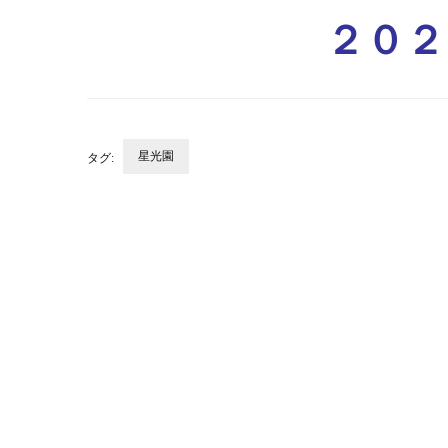
２０２
星光園
タグ:
投
稿
ナ
ビ
ゲ
ー
シ
ョ
ン