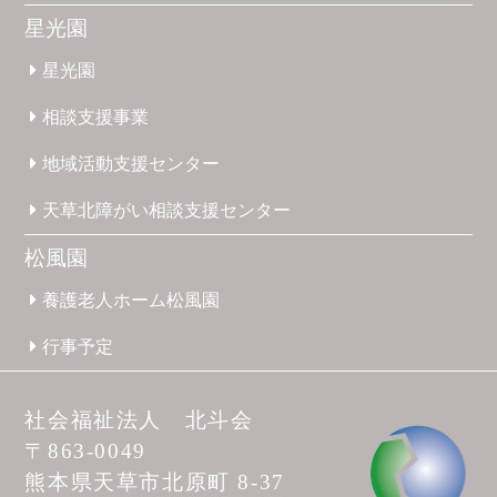
星光園
星光園
相談支援
事業
地域活動
支援
センター
天草北
障がい
相談支援
センター
松風園
養護
老人ホーム
松風園
行事予定
社会福祉法人 北斗会
〒863-0049
熊本県天草市
北原町 8-37