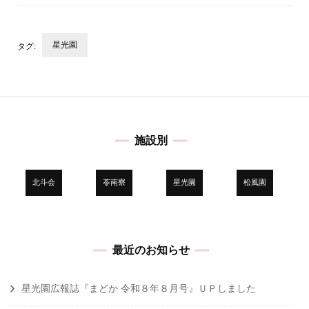
星光園
タグ:
投
稿
ナ
ビ
施設別
ゲ
ー
シ
北斗会
苓南寮
星光園
松風園
ョ
ン
最近のお知らせ
星光園広報誌『まどか 令和８年８月号』ＵＰしました