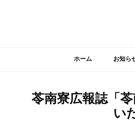
ホーム
お知ら
苓南寮広報誌「苓
い