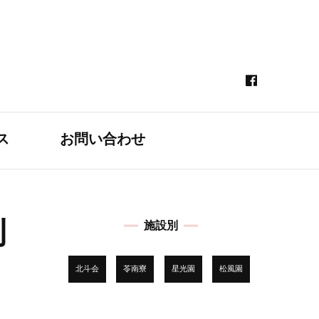
ス
お問い合わせ
刊
施設別
北斗会
苓南寮
星光園
松風園