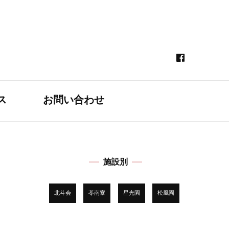
ス
お問い合わせ
施設別
北斗会
苓南寮
星光園
松風園